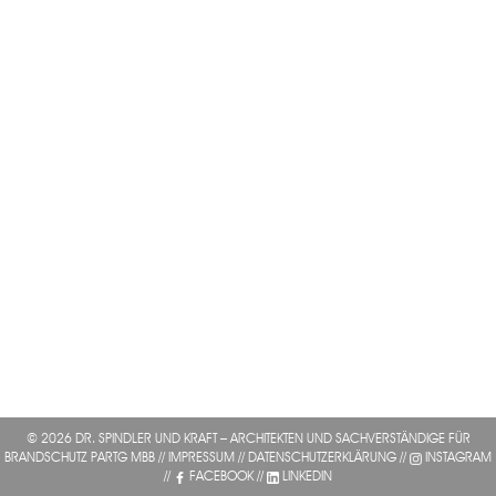
© 2026 DR. SPINDLER UND KRAFT – ARCHITEKTEN UND SACHVERSTÄNDIGE FÜR
BRANDSCHUTZ PARTG MBB //
IMPRESSUM
//
DATENSCHUTZERKLÄRUNG
//
INSTAGRAM
//
FACEBOOK
//
LINKEDIN