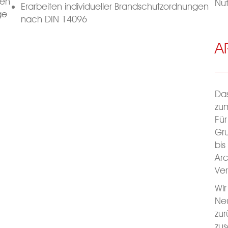
hen
Nu
Erarbeiten individueller Brandschutzordnungen
ge
nach DIN 14096
d
A
Das
zu
Für
Gru
bis
Arc
Ve
Wir
Ne
zur
zu