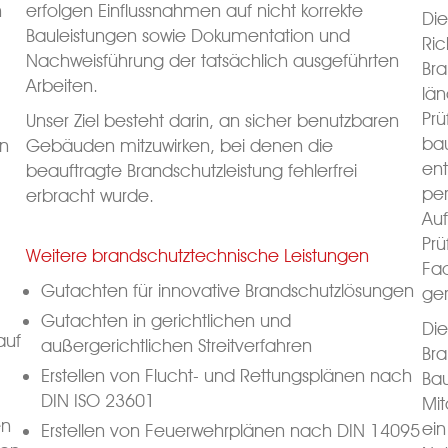
n
erfolgen Einflussnahmen auf nicht korrekte
Die
Bauleistungen sowie Dokumentation und
Ric
Nachweisführung der tatsächlich ausgeführten
Br
Arbeiten.
lä
Pr
Unser Ziel besteht darin, an sicher benutzbaren
ba
en
Gebäuden mitzuwirken, bei denen die
en
beauftragte Brandschutzleistung fehlerfrei
per
erbracht wurde.
Au
Prü
Weitere brandschutztechnische Leistungen
Fa
Gutachten für innovative Brandschutzlösungen
ge
Gutachten in gerichtlichen und
Di
auf
außergerichtlichen Streitverfahren
Br
Erstellen von Flucht- und Rettungsplänen nach
Ba
DIN ISO 23601
Mit
en
ein
Erstellen von Feuerwehrplänen nach DIN 14095