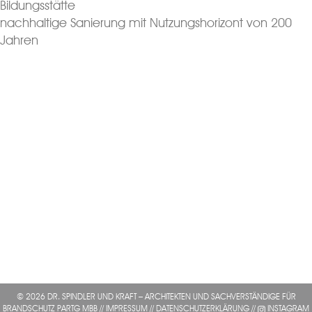
Bildungsstätte
nachhaltige Sanierung mit Nutzungshorizont von 200
Jahren
© 2026 DR. SPINDLER UND KRAFT – ARCHITEKTEN UND SACHVERSTÄNDIGE FÜR
BRANDSCHUTZ PARTG MBB //
IMPRESSUM
//
DATENSCHUTZERKLÄRUNG
//
INSTAGRAM